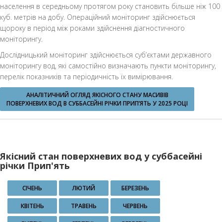
населення в середньому протягом року становить більше ніж 100
куб. метрів на добу. Операційний моніторинг здійснюється
щороку в період між роками здійснення діагностичного
моніторингу.
Дослідницький моніторинг здійснюється суб’єктами державного
моніторингу вод, які самостійно визначають пункти моніторингу,
перелік показників та періодичність їх вимірювання.
АНАЛІТИЧНИЙ ОГЛЯД ЯКІСНОГО СТАНУ МАСИВІВ
ПОВЕРХНЕВИХ ВОД В СУББАСЕЙНІ РІЧКИ ПРИП’ЯТЬ У 2025 РОЦІ
Якісний стан поверхневих вод у суббасейні
річки Прип'ять
СІЧЕНЬ
ЛЮТИЙ
БЕРЕЗЕНЬ
КВІТЕНЬ
ТРАВЕНЬ
ЧЕРВЕНЬ