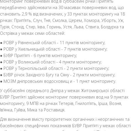
Моніторинг поверхневих вод в суббасейні річки Прип’ять
передбачено здійснювати на 30 масивах поверхневих вод, що
становить 2,9 % від визначених, у 33 пунктах моніторингу на 18
річках: Прип’ять, Случ, Тня, Смолка, Церем, Хомора, Уборть, Уж,
Турія, Стохід, Стир, Іква, Горинь, Устя, Льва, Ствига, Болдурка та
Острівка у межах семи областей:
● РОВР у Рівненській області - 11 пунктів моніторингу;
● РОВР у Хмельницькій області - 7 пунктів моніторингу;
● БУВР Прип’яті - 6 пунктів моніторингу;
● РОВР у Волинській області - 4 пункти моніторингу;
● РОВР у Тернопільській області - 2 пункти моніторингу;
● БУВР річок Західного Бугу та Сяну - 2 пункти моніторингу;
● МОЗМ дніпровських водосховищ и - 1 пункт моніторингу.
У суббасейні середнього Дніпра у межах Житомирської області
БУВР Прип’яті здійснює моніторинг поверхневих вод на 9 пунктах
моніторингу, 9 МПВ на річках Тетерів, Гнилоп’ять, Ірша, Возня,
Ів’янка, Гуйва, Мика та Роставиця.
Для визначення вмісту пріоритетних органічних і неорганічних та
басейнових специфічних показників БУВР Прип’яті у межах області