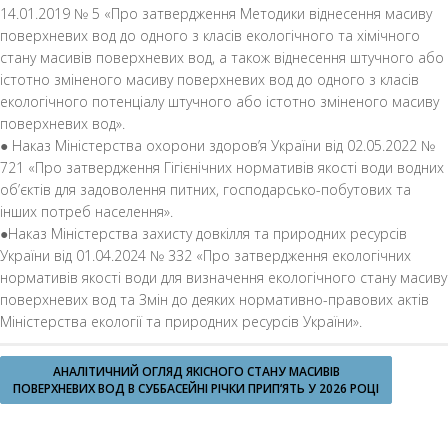
14.01.2019 № 5 «Про затвердження Методики віднесення масиву
поверхневих вод до одного з класів екологічного та хімічного
стану масивів поверхневих вод, а також віднесення штучного або
істотно зміненого масиву поверхневих вод до одного з класів
екологічного потенціалу штучного або істотно зміненого масиву
поверхневих вод».
● Наказ Міністерства охорони здоров’я України від 02.05.2022 №
721 «Про затвердження Гігієнічних нормативів якості води водних
об’єктів для задоволення питних, господарсько-побутових та
інших потреб населення».
●Наказ Міністерства захисту довкілля та природних ресурсів
України від 01.04.2024 № 332 «Про затвердження екологічних
нормативів якості води для визначення екологічного стану масиву
поверхневих вод та Змін до деяких нормативно-правових актів
Міністерства екології та природних ресурсів України».
АНАЛІТИЧНИЙ ОГЛЯД ЯКІСНОГО СТАНУ МАСИВІВ
ПОВЕРХНЕВИХ ВОД В СУББАСЕЙНІ РІЧКИ ПРИП’ЯТЬ У 2026 РОЦІ