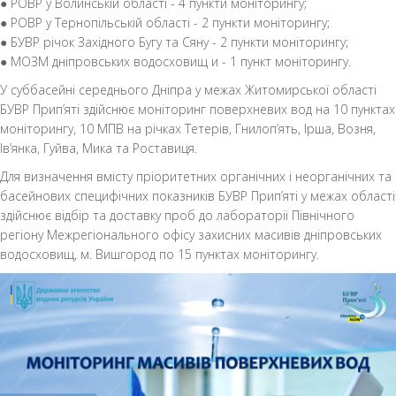
● РОВР у Волинській області - 4 пункти моніторингу;
● РОВР у Тернопільській області - 2 пункти моніторингу;
● БУВР річок Західного Бугу та Сяну - 2 пункти моніторингу;
● МОЗМ дніпровських водосховищ и - 1 пункт моніторингу.
У суббасейні середнього Дніпра у межах Житомирської області
БУВР Прип’яті здійснює моніторинг поверхневих вод на 10 пунктах
моніторингу, 10 МПВ на річках Тетерів, Гнилоп’ять, Ірша, Возня,
Ів’янка, Гуйва, Мика та Роставиця.
Для визначення вмісту пріоритетних органічних і неорганічних та
басейнових специфічних показників БУВР Прип’яті у межах області
здійснює відбір та доставку проб до лабораторії Північного
регіону Межрегіонального офісу захисних масивів дніпровських
водосховищ, м. Вишгород по 15 пунктах моніторингу.