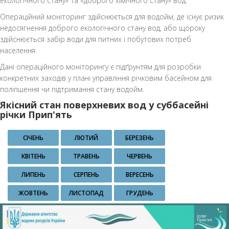
екологічного стану» та «доброго хімічного стану» вод.
Операційний моніторинг здійснюється для водойм, де існує ризик
недосягнення доброго екологічного стану вод, або щороку
здійснюється забір води для питних і побутових потреб
населення.
Дані операційного моніторингу є підґрунтям для розробки
конкретних заходів у плані управління річковим басейном для
поліпшення чи підтримання стану водойм.
Якісний стан поверхневих вод у суббасейні
річки Прип'ять
СІЧЕНЬ
ЛЮТИЙ
БЕРЕЗЕНЬ
КВІТЕНЬ
ТРАВЕНЬ
ЧЕРВЕНЬ
ЛИПЕНЬ
СЕРПЕНЬ
ВЕРЕСЕНЬ
ЖОВТЕНЬ
ЛИСТОПАД
ГРУДЕНЬ