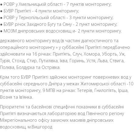
● РОВР у Хмельницькій області - 7 пунктів моніторингу;
● БУВР Прип’яті - 4 пункти моніторингу;
● РОВР у Тернопільській області - 3 пункти моніторингу;
● БУВР річок Західного Бугу та Сяну - 2 пункт моніторингу;
● МОЗМ дніпровських водосховищ и- 2 пункти моніторингу.
державного моніторингу вод (в частині діагностичного та
операційного моніторингу » у суббасейні Прип’яті передбачено
здійснювати на 16 річках: Прип’ять, Случ, Хомора, Уборть, Уж,
Турія, Стохід, Стир, Путилівка, Іква, Горинь, Устя, Льва, Ствига,
Полква, Болдурка та Острівка.
Крім того БУВР Прип’яті здійснює моніторинг поверхневих вод у
суббасейні середнього Дніпра у межах Житомирської області -10
пунктів моніторингу, 9 МПВ на річках: Тетерів, Гнилоп’ять, Ірша,
Возня та Ів’янка.
Пріоритетні та басейнові специфічні показники в суббасейні
Прип’яті визначаються лабораторією вод Північного регіону
Міжрегіонального офісу захисних масивів дніпровських
водосховищ, м.Вишгород