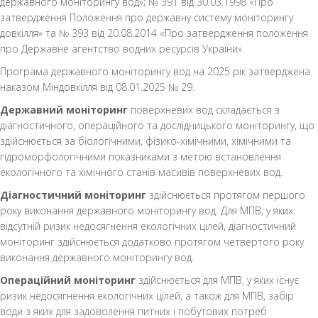
державного моніторингу вод»; № 391 від 30.03.1998 «Про
затвердження Положення про державну систему моніторингу
довкілля» та № 393 від 20.08.2014 «Про затвердження положення
про Державне агентство водних ресурсів України».
Програма державного моніторингу вод на 2025 рік затверджена
наказом Міндовкілля від 08.01.2025 № 29.
Державний моніторинг
поверхневих вод складається з
діагностичного, операційного та дослідницького моніторингу, що
здійснюється за біологічними, фізико-хімічними, хімічними та
гідроморфологічними показниками з метою встановлення
екологічного та хімічного станів масивів поверхневих вод.
Діагностичний моніторинг
здійснюється протягом першого
року виконання державного моніторингу вод. Для МПВ, у яких
відсутній ризик недосягнення екологічних цілей, діагностичний
моніторинг здійснюється додатково протягом четвертого року
виконання державного моніторингу вод.
Операційний моніторинг
здійснюється для МПВ, у яких існує
ризик недосягнення екологічних цілей, а також для МПВ, забір
води з яких для задоволення питних і побутових потреб