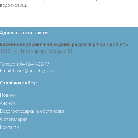
водосховищ.
Адреса та контакти
Басейнове управління водних ресурсів річки Прип`ять
10001, м. Житомир, вул.Київська, 81
Телефон:
0412-41-22-17
Email: buvrp@b
uvrzt.gov.ua
Сторінки сайту:
Новини
Анонси
Водогосподарська обстановка
Фотогалерея
Контакти