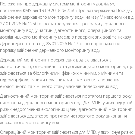
Положення про державну систему моніторингу довкілля»,
постанови КМУ від 19.09.2018 № 758 «Про затвердження Порядку
здійснення державного моніторингу вод», наказу Мінекономіки від
27.01.2026 № 1250 «Про затвердження Програми державного
моніторингу вод (у частині діагностичного, операційного та
дослідницького моніторингу масивів поверхневих вод) та наказу
Держводагентства від 28.01.2026 № 17 «Про впровадження
порядку здійснення державного моніторингу вод».
Державний моніторинг поверхневих вод складається з
діагностичного, операційного та дослідницького моніторингу, що
здійснюється за біологічними, фізико-хімічними, хімічними та
гідроморфологічними показниками з метою встановлення
екологічного та хімічного стану масивів поверхневих вод.
Діагностичний моніторинг здійснюється протягом першого року
виконання державного моніторингу вод. Для МПВ, у яких відсутній
ризик недосягнення екологічних цілей, діагностичний моніторинг
здійснюється додатково протягом четвертого року виконання
державного моніторингу вод.
Операційний моніторинг здійснюється для МПВ, у яких існує ризик