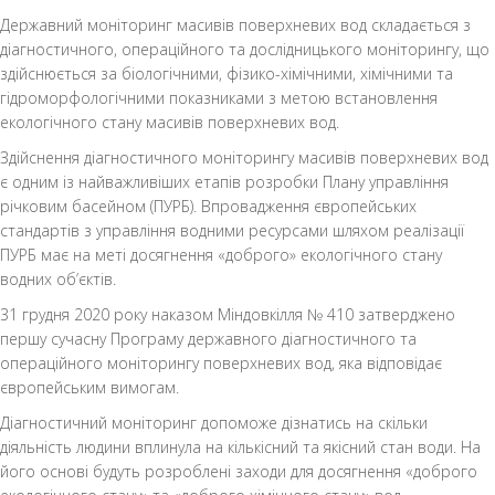
Державний моніторинг масивів поверхневих вод складається з
діагностичного, операційного та дослідницького моніторингу, що
здійснюється за біологічними, фізико-хімічними, хімічними та
гідроморфологічними показниками з метою встановлення
екологічного стану масивів поверхневих вод.
Здійснення діагностичного моніторингу масивів поверхневих вод
є одним із найважливіших етапів розробки Плану управління
річковим басейном (ПУРБ). Впровадження європейських
стандартів з управління водними ресурсами шляхом реалізації
ПУРБ має на меті досягнення «доброго» екологічного стану
водних об’єктів.
31 грудня 2020 року наказом Міндовкілля № 410 затверджено
першу сучасну Програму державного діагностичного та
операційного моніторингу поверхневих вод, яка відповідає
європейським вимогам.
Діагностичний моніторинг допоможе дізнатись на скільки
діяльність людини вплинула на кількісний та якісний стан води. На
його основі будуть розроблені заходи для досягнення «доброго