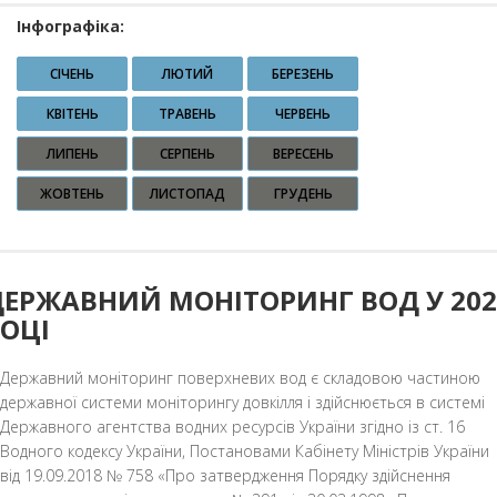
Інфографіка:
СІЧЕНЬ
ЛЮТИЙ
БЕРЕЗЕНЬ
КВІТЕНЬ
ТРАВЕНЬ
ЧЕРВЕНЬ
ЛИПЕНЬ
СЕРПЕНЬ
ВЕРЕСЕНЬ
ЖОВТЕНЬ
ЛИСТОПАД
ГРУДЕНЬ
ДЕРЖАВНИЙ МОНІТОРИНГ ВОД У 202
ОЦІ
Державний моніторинг поверхневих вод є складовою частиною
державної системи моніторингу довкілля і здійснюється в системі
Державного агентства водних ресурсів України згідно із ст. 16
Водного кодексу України, Постановами Кабінету Міністрів України
від 19.09.2018 № 758 «Про затвердження Порядку здійснення