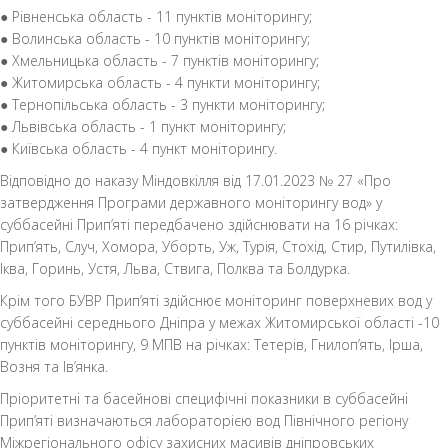
● Рівненська область - 11 пунктів моніторингу;
● Волинська область - 10 пунктів моніторингу;
● Хмельницька область - 7 пунктів моніторингу;
● Житомирська область - 4 пункти моніторингу;
● Тернопільська область - 3 пункти моніторингу;
● Львівська область - 1 пункт моніторингу;
● Київська область - 4 пункт моніторингу.
Відповідно до наказу Міндовкілля від 17.01.2023 № 27 «Про
затвердження Програми державного моніторингу вод» у
суббасейні Прип’яті передбачено здійснювати на 16 річках:
Прип’ять, Случ, Хомора, Уборть, Уж, Турія, Стохід, Стир, Путилівка,
Іква, Горинь, Устя, Льва, Ствига, Полква та Болдурка.
Крім того БУВР Прип’яті здійснює моніторинг поверхневих вод у
суббасейні середнього Дніпра у межах Житомирської області -10
пунктів моніторингу, 9 МПВ на річках: Тетерів, Гнилоп’ять, Ірша,
Возня та Ів’янка.
Пріоритетні та басейнові специфічні показники в суббасейні
Прип’яті визначаються лабораторією вод Північного регіону
Міжрегіонального офісу захисних масивів дніпровських