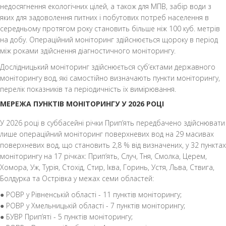
недосягнення екологічних цілей, а також для МПВ, забір води з
яких для задоволення питних і побутових потреб населення в
середньому протягом року становить більше ніж 100 куб. метрів
на добу. Операційний моніторинг здійснюється щороку в період
між роками здійснення діагностичного моніторингу.
Дослідницький моніторинг здійснюється суб’єктами державного
моніторингу вод, які самостійно визначають пункти моніторингу,
перелік показників та періодичність їх вимірювання.
МЕРЕЖА ПУНКТІВ МОНІТОРИНГУ У 2026 РОЦІ
У 2026 році в суббасейні річки Прип’ять передбачено здійснювати
лише операційний моніторинг поверхневих вод на 29 масивах
поверхневих вод, що становить 2,8 % від визначених, у 32 пунктах
моніторингу на 17 річках: Прип’ять, Случ, Тня, Смолка, Церем,
Хомора, Уж, Турія, Стохід, Стир, Іква, Горинь, Устя, Льва, Ствига,
Болдурка та Острівка у межах семи областей:
● РОВР у Рівненській області - 11 пунктів моніторингу;
● РОВР у Хмельницькій області - 7 пунктів моніторингу;
● БУВР Прип’яті - 5 пунктів моніторингу;