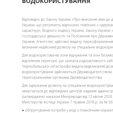
ВОДОКОРИСТУВАННЯ
Відповідно до Закону України «Про внесення змін до 
України, що регулюють відносини, пов’язані з одержа
характеру», Водного кодексу України, Закону України 
господарської діяльності» та Положення про Державн
України, Агентство здійснює видачу, переоформлення т
визнання недійсним) дозволу на спеціальне водокори
Для водокористувачів зони відчуження та зоні безум
відселення території, що зазнала радіоактивного заб
Чорнобильської катастрофи видача (відкликання) доз
водокористування здійснюється Держводагентством. 
територіальними органами Держводагентства.
Для одержання дозволу на спеціальне водокористув
звертається до відповідних центрів надання адмініст
(затверджено наказом Мінприроди від 12 квітня 2018
Міністерстві юстиції України 7 травня 2018 р. за № 56
● обґрунтування потреби у воді з помісячним норм