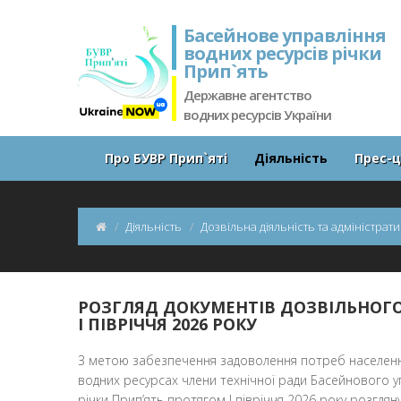
Басейнове управління
водних ресурсів річки
Прип`ять
Державне агентство
водних ресурсів України
Про БУВР Прип`яті
Діяльність
Прес-
Діяльність
Дозвільна діяльність та адміністрат
РОЗГЛЯД ДОКУМЕНТІВ ДОЗВІЛЬНОГО
І ПІВРІЧЧЯ 2026 РОКУ
З метою забезпечення задоволення потреб населення
водних ресурсах члени технічної ради Басейнового у
річки Прип’ять протягом І півріччя 2026 року розглян