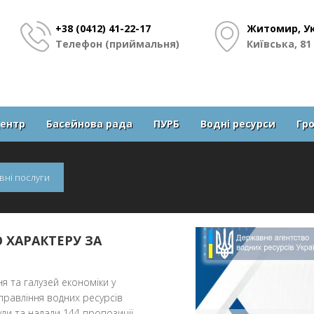
+38 (0412) 41-22-17
Житомир, Ук
Телефон (приймальня)
Київська, 81
центр
Басейнова рада
ПУРБ
Водні ресурси
Гр
ивні послуги
 ХАРАКТЕРУ ЗА
 та галузей економіки у
правління водних ресурсів
ули та надали 144 пропозиції