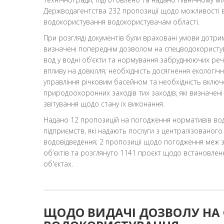
Держводагентства 232 пропозиції щодо можливості в
водокористування водокористувачам області.
При розгляді документів були враховані умови дотр
визначені попереднім дозволом на спецводокористува
вод у водні об’єкти та нормування забруднюючих реч
впливу на довкілля; необхідність досягнення екологіч
управління річковим басейном та необхідність включ
природоохоронних заходів тих заходів, які визначені 
звітування щодо стану їх виконання.
Надано 12 пропозицій на погодження нормативів во
підприємств, які надають послуги з централізованог
водовідведення; 2 пропозиції щодо погодження меж 
об’єктів та розглянуто 1141 проєкт щодо встановле
об'єктах.
ЩОДО ВИДАЧІ ДОЗВОЛУ НА 