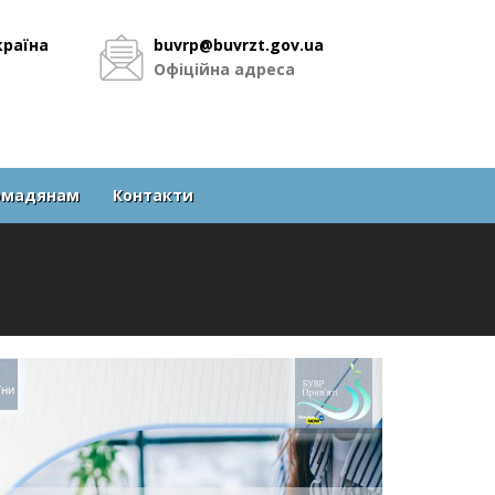
раїна
buvrp@b
uvrzt.gov.ua
Офіційна адреса
омадянам
Контакти