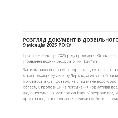
РОЗГЛЯД ДОКУМЕНТІВ ДОЗВІЛЬНОГО
9 місяців 2025 РОКУ
Протягом 9 місяців 2025 року проведено 36 засідань
управління водних ресурсів річки Прип’ять.
Загалом винесено на обговорення, підготовлено та 
міжрегіональному сектору Держводагентства Україн
можливості видачі дозволу на спеціальне водокорис
області, 6 пропозицій на погодження нормативів вод
щодо погодження меж зон санітарної охорони водних
проєктів щодо встановлення режимів роботи на водн