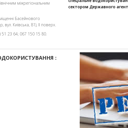
спеціальне водокористуван
Північним міжрегіональним
сектором Державного агент
иміщенні Басейнового
вул. Київська, 81), ІІ поверх.
 51 23 64; 067 150 15 80.
ВОДОКОРИСТУВАННЯ :