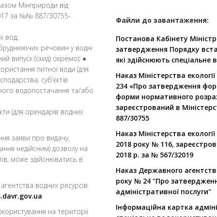
казом Мінприроди від
2017 за №№ 887/30755-
Файли до завантаження:
х вод;
Постанова Кабінету Міністрі
абруднюючих речовин у водні
затвердження Порядку вст
й випуск (скид) окремо); ●
які здійснюють спеціальне
користання питної води (для
Наказ Міністерства екології
подарства, суб’єктів
234 «Про затвердження фор
аного водопостачання та/або
форми нормативного розрах
зареєстрований в Міністерст
кти (для орендарів водних
887/30755
Наказ Міністерства екології
ння заяви про видачу,
2018 року № 116, зареєстров
ання недійсним) дозволу на
2018 р. за № 567/32019
тів, може здійснюватись в
Наказ Державного агентства
року № 24 "Про затверджен
агентства водних ресурсів
адміністративної послуги"
s.davr.gov.ua
Інформаційна картка адмін
окористування на території