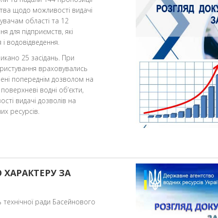
тва щодо можливості видачі
увачам області та 12
 для підприємств, які
і водовідведення.
икано 25 засідань. При
ористування враховувались
чені попереднім дозволом на
 поверхневі водні об’єкти,
сті видачі дозволів на
их ресурсів.
 ХАРАКТЕРУ ЗА
ь технічної ради Басейнового