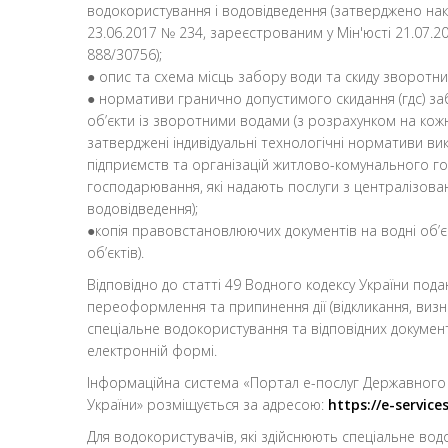
водокористування і водовідведення (затверджено на
23.06.2017 № 234, зареєстрованим у Мін'юсті 21.07.
888/30756);
● опис та схема місць забору води та скиду зворотни
● нормативи гранично допустимого скидання (гдс) з
об’єкти із зворотними водами (з розрахунком на кожни
затверджені індивідуальні технологічні нормативи ви
підприємств та організацій житлово-комунального гос
господарювання, які надають послуги з централізов
водовідведення);
●копія правовстановлюючих документів на водні об’є
об’єктів).
Відповідно до статті 49 Водного кодексу України пода
переоформлення та припинення дії (відкликання, визн
спеціальне водокористування та відповідних докумен
електронній формі.
Інформаційна система «Портал е-послуг Державного 
України» розміщується за адресою:
https://e-service
Для водокористувачів, які здійснюють спеціальне вод