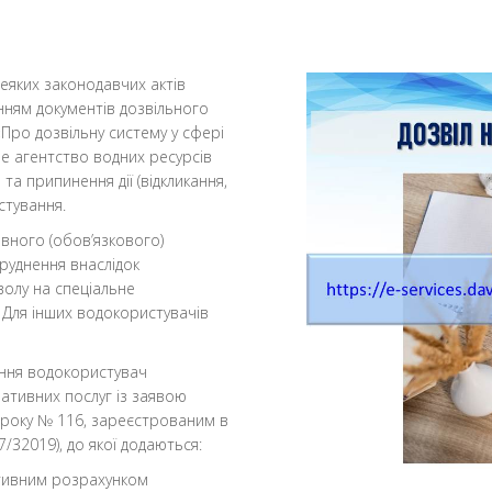
деяких законодавчих актів
нням документів дозвільного
«Про дозвільну систему у сфері
е агентство водних ресурсів
а припинення дії (відкликання,
стування.
овного (обов’язкового)
руднення внаслідок
волу на спеціальне
Для інших водокористувачів
ання водокористувач
ративних послуг із заявою
 року № 116, зареєстрованим в
7/32019), до якої додаються:
ативним розрахунком