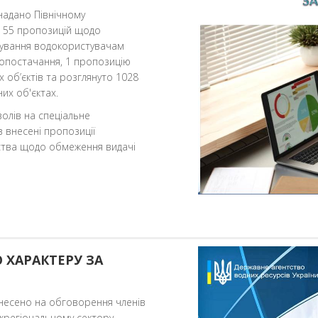
надано Північному
и 55 пропозицій щодо
тування водокористувачам
допостачання, 1 пропозицію
 об’єктів та розглянуто 1028
их об'єктах.
олів на спеціальне
 внесені пропозиції
ства щодо обмеження видачі
 ХАРАКТЕРУ ЗА
инесено на обговорення членів
іжрегіональному сектору