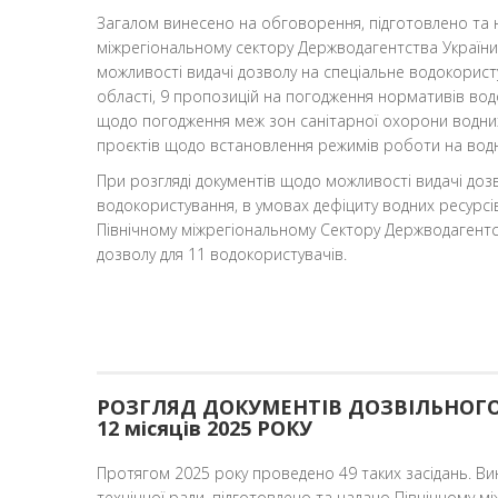
Загалом винесено на обговорення, підготовлено та 
міжрегіональному сектору Держводагентства Україн
можливості видачі дозволу на спеціальне водокорис
області, 9 пропозицій на погодження нормативів во
щодо погодження меж зон санітарної охорони водних
проєктів щодо встановлення режимів роботи на водн
При розгляді документів щодо можливості видачі дозв
водокористування, в умовах дефіциту водних ресурсів
Північному міжрегіональному Сектору Держводагент
дозволу для 11 водокористувачів.
РОЗГЛЯД ДОКУМЕНТІВ ДОЗВІЛЬНОГО
12 місяців 2025 РОКУ
Протягом 2025 року проведено 49 таких засідань. В
технічної ради, підготовлено та надано Північному м