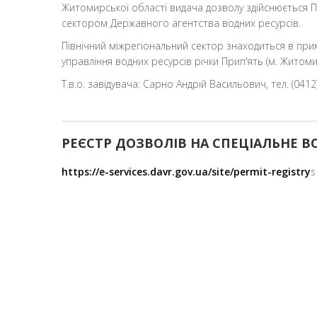
Житомирської області видача дозволу здійснюється 
сектором Державного агентства водних ресурсів.
Північний міжрегіональний сектор знаходиться в пр
управління водних ресурсів річки Прип'ять (м. Житомир, 
Т.в.о. завідувача: Сарно Андрій Васильович, тел. (0412)
РЕЄСТР ДОЗВОЛІВ НА СПЕЦІАЛЬНЕ 
https://e-services.davr.gov.ua/site/permit-registry
s