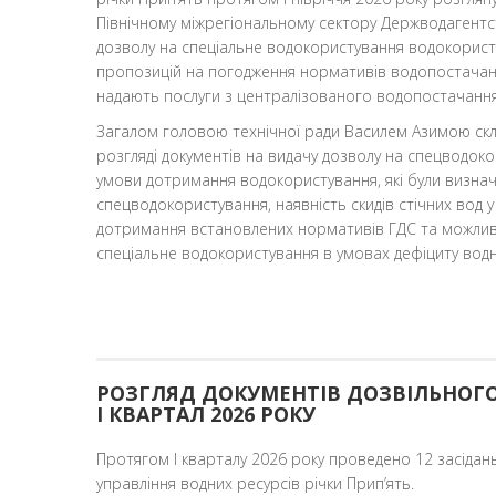
Північному міжрегіональному сектору Держводагентс
дозволу на спеціальне водокористування водокорист
пропозицій на погодження нормативів водопостачання
надають послуги з централізованого водопостачання 
Загалом головою технічної ради Василем Азимою скл
розгляді документів на видачу дозволу на спецводок
умови дотримання водокористування, які були визна
спецводокористування, наявність скидів стічних вод у
дотримання встановлених нормативів ГДС та можливо
спеціальне водокористування в умовах дефіциту водн
РОЗГЛЯД ДОКУМЕНТІВ ДОЗВІЛЬНОГО
І КВАРТАЛ 2026 РОКУ
Протягом І кварталу 2026 року проведено 12 засідан
управління водних ресурсів річки Прип’ять.