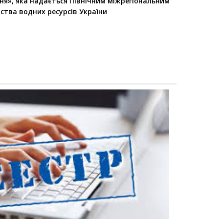
ня», яка надається Північним міжрегіональним
ства водних ресурсів України